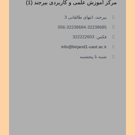
مرکز آموزش علمی و کاربردی بیرجند (1)
بیرجند، انتهای طالقانی 3
056-32238684-32238685
فکس: 322222603
info@birjand1-uast.ac.ir
شنبه تا پنجشنبه