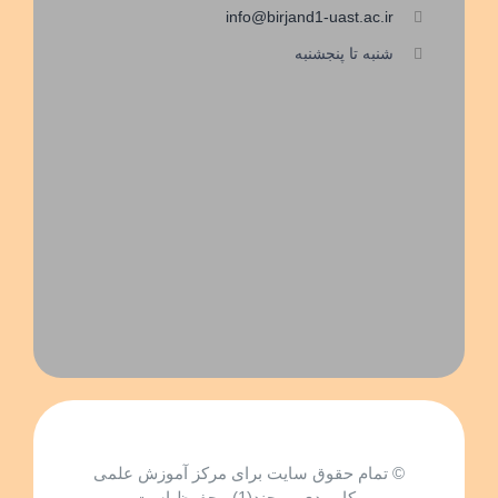
info@birjand1-uast.ac.ir
شنبه تا پنجشنبه
© تمام حقوق سایت برای مرکز آموزش علمی
و کاربردی بیرجند(1) محفوظ است.